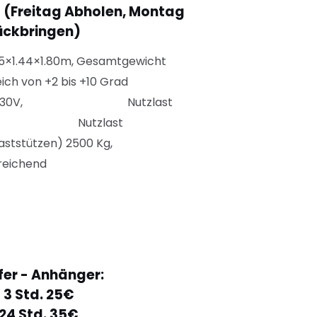
(Freitag Abholen, Montag
ückbringen)
45×1.44×1.80m, Gesamtgewicht
reich von +2 bis +10 Grad
orgung 230V, Nutzlast
 Kg, Nutzlast
ststützen) 2500 Kg,
reichend
fer - Anhänger:
3 Std. 25€
24 Std. 35€