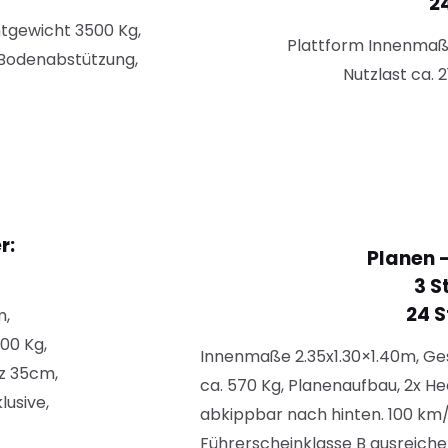
2
tgewicht 3500 Kg,
Plattform Innenmaße
 Bodenabstützung,
Nutzlast ca.
2
r:
Planen 
3 S
24 S
m,
00 Kg,
Innenmaße 2.35
x
1.30×1.40m, G
z 35cm,
ca. 570 Kg, Planenaufbau, 2x H
usive,
abkippbar nach hinten. 100 km/
Führerscheinklasse B ausreich