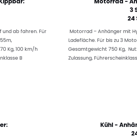
Kippbar:
Motorrad - A
3 
24
 und ab fahren. Für
Motorrad – Anhänger mit H
.55m,
Ladefläche. Für bis zu 3 Mot
70 Kg, 100 km/h
Gesamtgewicht 750 Kg, Nutz
nklasse B
Zulassung, Führerscheinklas
er:
Kühl - Anhä
2