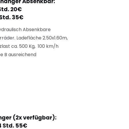
nhänger Absenkbar:
Std. 20€
 Std. 35€
ydraulisch Absenkbare
orräder. Ladefläche 2.50
x
1.60m,
last ca. 500 Kg, 100 km/h
se B ausreichend
nger (2x verfügbar):
4 Std. 55€