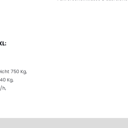
XL:
cht 750 Kg,
240 Kg,
/h,