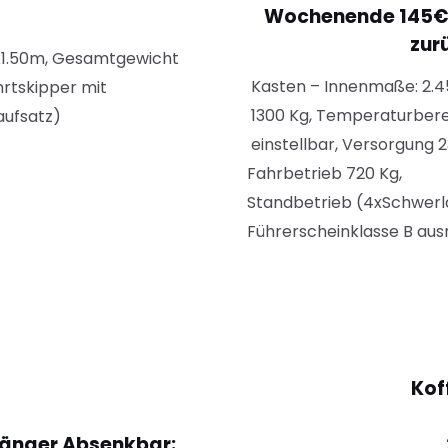
Wochenende 145€ 
zur
x
1.50m, Gesamtgewicht
Kasten – Innenmaße: 2.
hrtskipper mit
1300 Kg, Temperaturbe
aufsatz)
einstellbar, Vers
Fahrbetrieb 720
Standbetrieb (4xSchwerla
Führerscheinklasse B aus
Kof
hänger Absenkbar: