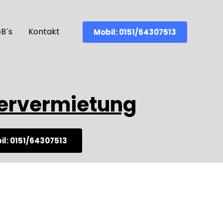
B´s
Kontakt
Mobil: 0151/64307513
ervermietung
il: 0151/64307513